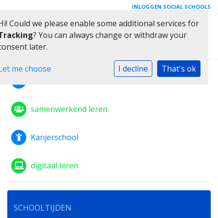
INLOGGEN SOCIAL SCHOOLS
Hi! Could we please enable some additional services for
Toggle 
Tracking
? You can always change or withdraw your
consent later.
Let me choose
I decline
That's ok
Iedereen is welkom
samenwerkend leren
Kanjerschool
digitaal leren
SCHOOLTIJDEN